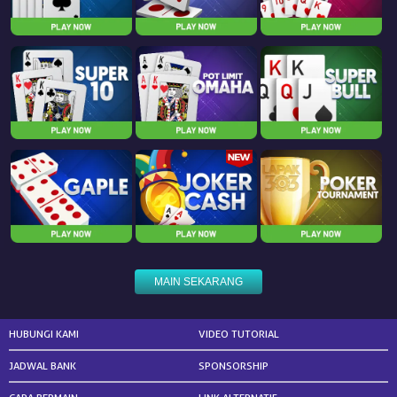
© Copyright 2026 lapak303go.org - All right reserved | 18+
MAIN SEKARANG
HUBUNGI KAMI
VIDEO TUTORIAL
JADWAL BANK
SPONSORSHIP