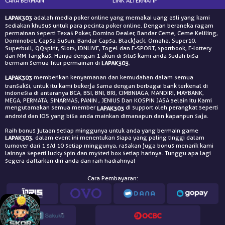
CARA BERMAIN
LINK ALTERNATIF
adalah media poker online yang memakai uang asli yang kami
LAPAK303
sediakan khusus untuk para pecinta poker online. Dengan beraneka ragam
permainan seperti Texas Poker, Domino Dealer, Bandar Ceme, Ceme Keliling,
Dominobet, Capsa Susun, Bandar Capsa, Blackjack, Omaha, Super10,
Superbull, QQspirit, Slots, IDNLIVE, Togel dan E-SPORT, sportbook, E-lottery
dan MM Tangkas. Hanya dengan 1 akun di situs kami anda sudah bisa
bermain semua fitur permainan di
LAPAK303.
memberikan kenyamanan dan kemudahan dalam semua
LAPAK303
transaksi, untuk itu kami bekerja sama dengan berbagai bank terkenal di
indonesia di antaranya BCA, BSI, BNI, BRI, CIMBNIAGA, MANDIRI, MAYBANK,
MEGA, PERMATA, SINARMAS, PANIN , JENIUS Dan KOSPIN JASA selain itu Kami
mengutamakan semua member
di support oleh perangkat seperti
LAPAK303
android dan IOS yang bisa anda mainkan dimanapun dan kapanpun saja.
Raih bonus jutaan setiap minggunya untuk anda yang bermain game
, dalam event ini menentukan siapa yang paling tinggi dalam
LAPAK303
turnover dari 1 s/d 10 setiap minggunya, rasakan juga bonus menarik kami
lainnya seperti lucky spin dan mysteri box setiap harinya. Tunggu apa lagi
segera daftarkan diri anda dan raih hadiahnya!
Cara Pembayaran: