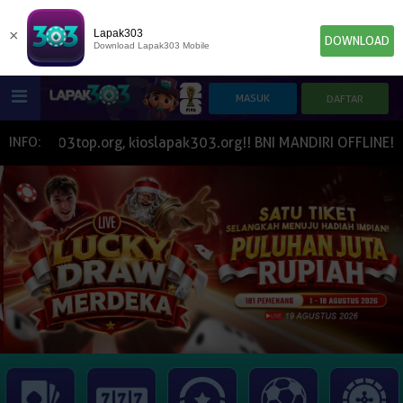
×
Lapak303
DOWNLOAD
Download Lapak303 Mobile
HOME
303top.org, kioslapak303.org!! BNI MANDIRI OFFLINE!!! B
INFO:
POKER
SLOT GAME
IDN E-LOTTERY
NEW
NEW
SPORTBOOK
LIVE CASINO
IDNLIVE
NEW
TOGEL
ESPORTS
ARCADE
NEW
NEW
NEW
TEMBAK IKAN
IDNRAFFLE
IDNTRADE