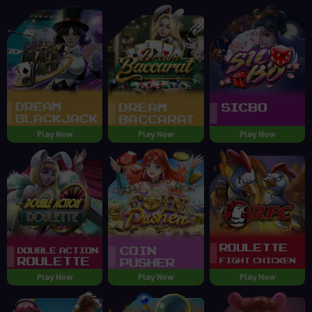
Play Now
Play Now
Play Now
Play Now
Play Now
Play Now