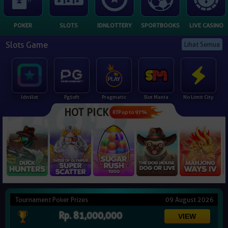
NEW
POKER
SLOTS
IDNLOTTERY
SPORTBOOKS
LIVE CASINO
TANGKAS
RTP
Slots Game
Lihat Semua
DEPOSIT
WITHDRAW
Idnslot
Pgsoft
Pragmatic
Slot Mania
No Limit City
PROMOSI
HOT PICK
RTP up to 97%
DOWNLOAD APLIKASI
REFERRAL
JACKPOT
VIP MEMBER
Tournament Poker Prizes
09 August 2026
Rp. 81,000,000
HUBUNGI KAMI